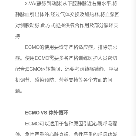
2.VA(静脉到动脉)从下腔静脉近右房水平,将
静脉血引出体外,经过气体交换及加热器,将血泵回
对侧股动脉,此方式能提供氧合作用及部分循环支
持
ECMO的使用要遵守严格适应症，排除禁忌
症。使用ECMO需要多名严格训练医护人员密切
配合;ECMO运转期间，还要考虑镇痛镇静、呼吸
机调节、感染预防、营养支持等各个方面的问
题。
ECMO VS 体外循环
ECMO可以适用于各种原因引起心跳呼吸骤
停、急性严重的心脏衰竭、急性严重的呼吸功能