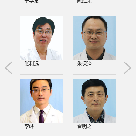
于学忠
陈建荣
张利远
朱保锋
李峰
翟明之