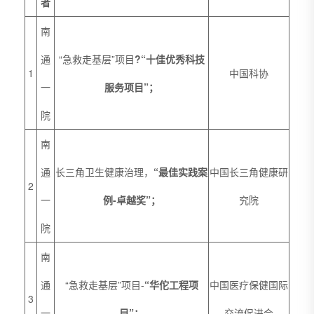
者
南
通
“急救走基层”项目
?“十佳优秀科技
1
中国科协
一
服务项目”；
院
南
通
长三角卫生健康治理，
“最佳实践案
中国长三角健康研
2
一
例-卓越奖”；
究院
院
南
通
“急救走基层”项目-
“华佗工程项
中国医疗保健国际
3
一
目”；
交流促进会