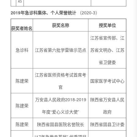
远
2019年急诊科集体、个人荣誉统计
（2020-3）
获奖名称
授奖单位
获奖者姓名
江苏省宣传部、江
急诊科
江苏省第六批学雷锋示范点
苏省文明办、江苏
省卫健委
江苏省医师资格考试首席考
陈建荣
国家医学考试中心
官
万安县人民政府2018-2019
陕西省万安县人民
陈建荣
年度“爱心义诊大使”
政府
陈建荣
陕西省固县医院名誉院长
陕西省固县卫计委
“17年急救走基层” 优秀项目