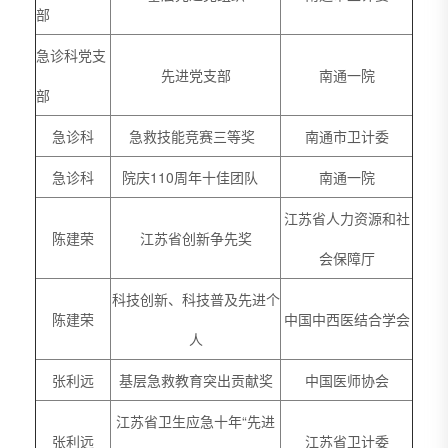
部
急诊科党支
先进党支部
南通一院
部
急诊科
急救技能竞赛三等奖
南通市卫计委
急诊科
院庆110周年十佳团队
南通一院
江苏省人力资源和社
陈建荣
江苏省创新争先奖
会保障厅
科技创新、科技普及先进个
陈建荣
中国中西医结合学会
人
张利远
基层急救教育突出贡献奖
中国医师协会
江苏省卫生应急十年“先进
张利远
江苏省卫计委