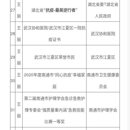
王
湖北省委?湖北省
27
湖北省
“
抗疫-最美逆行者
”
丽
人民政府
王
武汉协和医院/武汉市江夏区一院抗
28
武汉协和医院
丽
疫证书
王
29
武汉市江夏区荣誉市民
武汉市江夏区
丽
王
2020年度南通市“同心抗疫”幸福家
南通市卫生健康委
30
丽
庭
员会
第二届南通市护理学会急诊急救护
王
31
理专委会“强质量重内涵”急救技能
南通市护理学会
丽
比赛一等奖