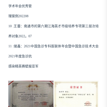
学术年会优秀管
理案例
202208
10
.王蕾：南通市的第六期江海英才市级培养专项第三层次培
养对象
2022
。
07
11
.储鑫：
2021中国急诊专科医联体年会暨中国急诊技术大会
2021年度急诊抗
感染精英赛壁报亚军