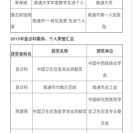
朱保锋
南通大学年度教学先进个人
南通大学
唐志和钱雨
南通市第一人民医
南通市“一体化急救”先进个人
菲
院
2015年急诊科集体、个人荣誉汇总
获奖名称
授奖单位
获奖者姓名
中国中西医结合学
急诊科
中国卫生应急突出贡献奖
会
急诊科
南通市巾帼示范岗
南通市总工会
中国研究型医院学
陈建荣
中国卫生应急医学突出贡献奖
会卫生应急专业委
员会