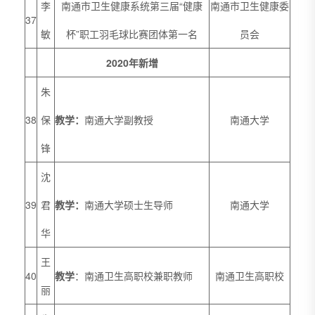
李
南通市卫生健康系统第三届“健康
南通市卫生健康委
37
敏
杯”职工羽毛球比赛团体第一名
员会
2020年新增
朱
38
保
教学：
南通大学副教授
南通大学
锋
沈
39
君
教学：
南通大学硕士生导师
南通大学
华
王
40
教学
：南通卫生高职校兼职教师
南通卫生高职校
丽