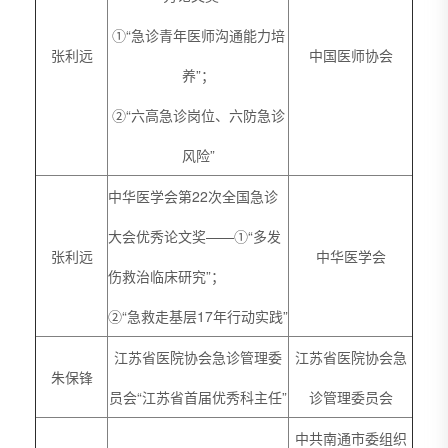
①“急诊青年医师沟通能力培
张利远
中国医师协会
养”；
②“六高急诊岗位、六防急诊
风险”
中华医学会第22次全国急诊
大会优秀论文奖——①“多发
张利远
中华医学会
伤救治临床研究”；
②“急救走基层17年行动实践”
江苏省医院协会急诊管理委
江苏省医院协会急
朱保锋
员会“江苏省首届优秀科主任”
诊管理委员会
中共南通市委组织