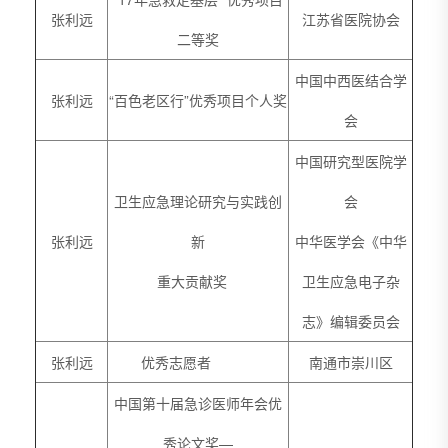
张利远
江苏省医院协会
二等奖
中国中西医结合学
张利远
“百色老区行”优秀项目个人奖
会
中国研究型医院学
卫生应急理论研究与实践创
会
张利远
新
中华医学会《中华
重大贡献奖
卫生应急电子杂
志》编辑委员会
张利远
优秀志愿者
南通市崇川区
中国第十届急诊医师年会优
秀论文奖—