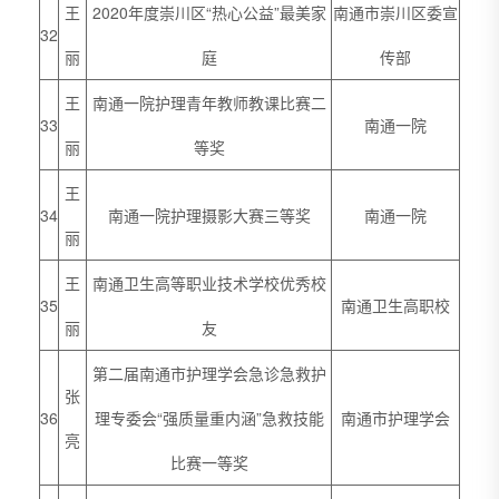
王
2020年度崇川区“热心公益”最美家
南通市崇川区委宣
32
丽
庭
传部
王
南通一院护理青年教师教课比赛二
33
南通一院
丽
等奖
王
34
南通一院护理摄影大赛三等奖
南通一院
丽
王
南通卫生高等职业技术学校优秀校
35
南通卫生高职校
丽
友
第二届南通市护理学会急诊急救护
张
36
理专委会“强质量重内涵”急救技能
南通市护理学会
亮
比赛一等奖