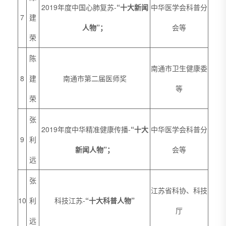
2019年度中国心肺复苏-
“十大新闻
中华医学会科普分
7
建
人物”；
会等
荣
陈
南通市卫生健康委
8
建
南通市第二届医师奖
等
荣
张
2019年度中华精准健康传播-
“十大
中华医学会科普分
9
利
新闻人物”；
会等
远
张
江苏省科协、科技
10
利
科技江苏-
“十大科普人物”
厅
远