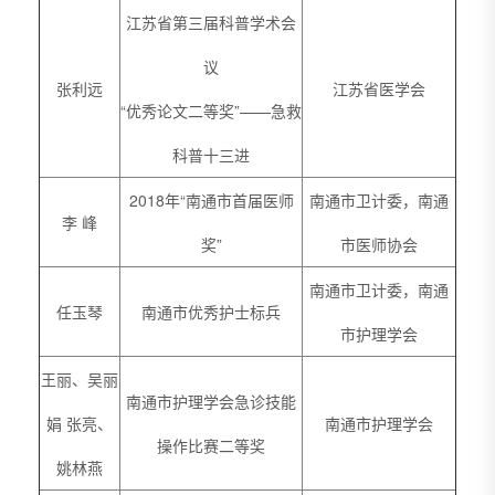
江苏省第三届科普学术会
议
张利远
江苏省医学会
“优秀论文二等奖”——急救
科普十三进
2018年“南通市首届医师
南通市卫计委，南通
李 峰
奖”
市医师协会
南通市卫计委，南通
任玉琴
南通市优秀护士标兵
市护理学会
王丽、吴丽
南通市护理学会急诊技能
娟 张亮、
南通市护理学会
操作比赛二等奖
姚林燕