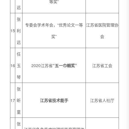
等奖”
远
张
专委会学术年会，“优秀论文一等
江苏省医院管理协
15
利
奖”
会
远
任
16
玉
2020江苏省
“五一巾帼奖”
江苏省工会
琴
张
17
昕
江苏省技术能手
江苏省人社厅
童
张