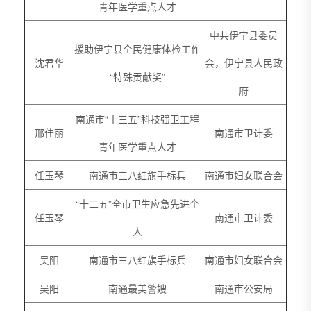
青年医学重点人才
中共伊宁县委员
援助伊宁县全民健康体检工作
沈君华
会，伊宁县人民政
“特殊贡献奖”
府
南通市“十三五”科技强卫工程
邢佳丽
南通市卫计委
青年医学重点人才
任玉琴
南通市三八红旗手标兵
南通市妇女联合会
“十二五”全市卫生应急先进个
任玉琴
南通市卫计委
人
吴阳
南通市三八红旗手标兵
南通市妇女联合会
吴阳
南通最美警嫂
南通市公安局