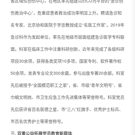
省区域性创伤中心，在地区率先组建以EICU为平台的“急诊创
伤救治中心”，危重症患者救治成功率明显上升。聘请急诊知
名专家、北京协和医院于学忠教授成立“名医工作室”。2019年
急诊科作为发起单位，率先在地级市层面组建急诊医学专科联
盟。科室在临床工作中注重科研创新，近年来完成了各级科研
项目30余项，获得各类奖项10多项，国家专利、软件著作权
50余项，发表专业论文300余篇，参与出版专著20余部。科室
先后被授予“全国模范职工之家”，省、市级“青年文明号”、省
巾帼文明岗、市卫生应急工作先进集体等荣誉称号。科室党员
先后获评省百名医德之星、市“三八”红旗手、优秀护士标兵、
市百名优秀护士等荣誉称号。
三. 双重公益拓展党员教育新载体