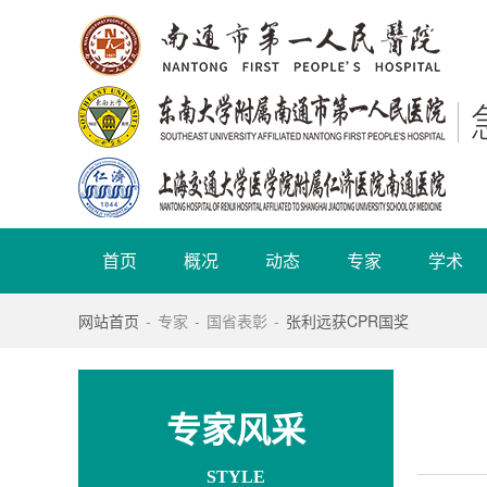
首页
概况
动态
专家
学术
网站首页
-
专家
-
国省表彰
-
张利远获CPR国奖
专家风采
STYLE