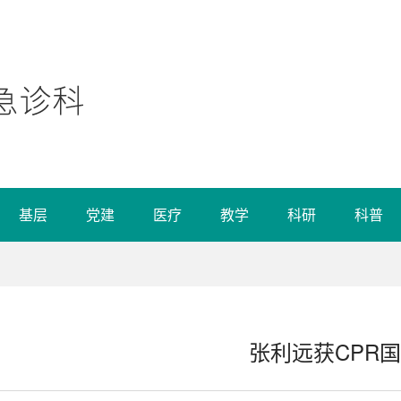
基层
党建
医疗
教学
科研
科普
张利远获CPR