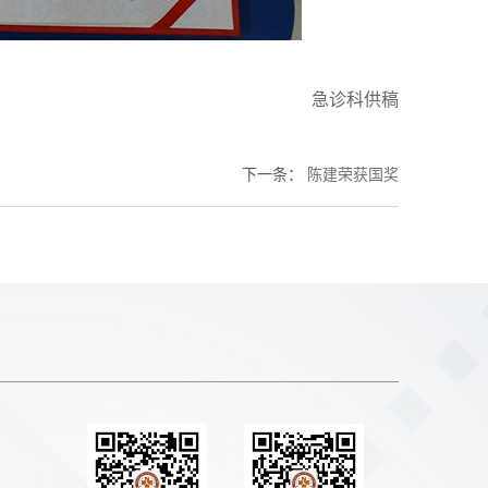
急诊科供稿
下一条
：
陈建荣获国奖