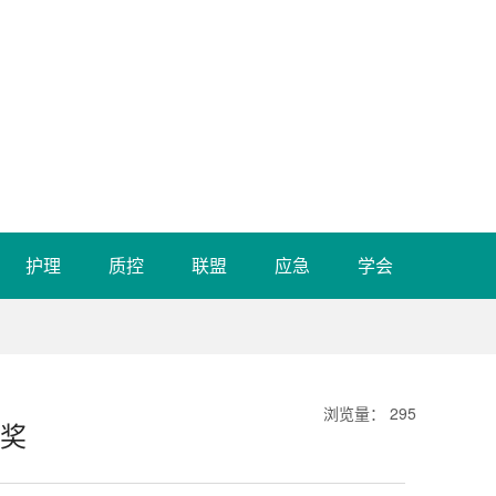
护理
质控
联盟
应急
学会
浏览量
：
295
国奖