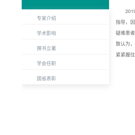
2019
专家介绍
指导，因
疑难患者
学术影响
致认为，
撰书立著
紧紧握住
学会任职
国省表彰