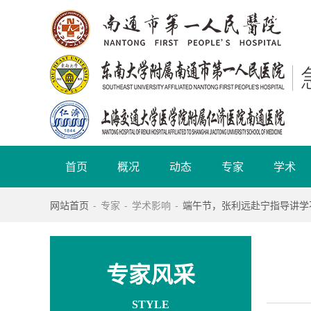
首页
概况
动态
专家
学术
网站首页
-
专家
-
学术影响
-
端午节，张利远赴宁指导讲学
专家风采
STYLE