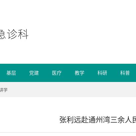
基层
党建
医疗
教学
科研
科普
讲学
张利远赴通州湾三余人