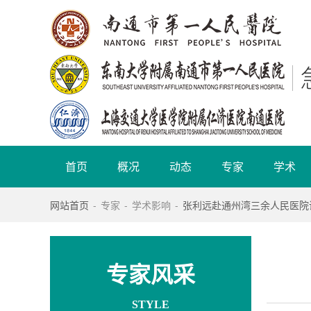
首页
概况
动态
专家
学术
网站首页
-
专家
-
学术影响
-
张利远赴通州湾三余人民医院
专家风采
STYLE