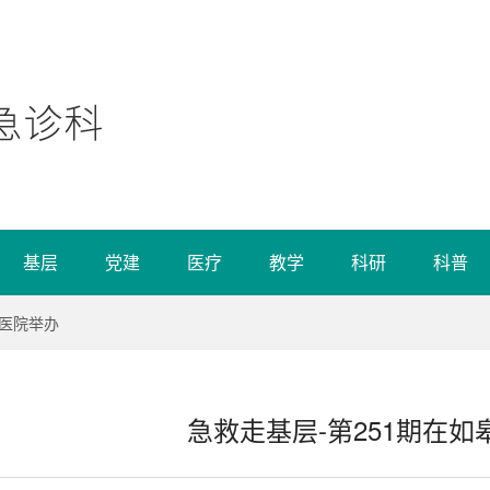
基层
党建
医疗
教学
科研
科普
港医院举办
急救走基层-第251期在