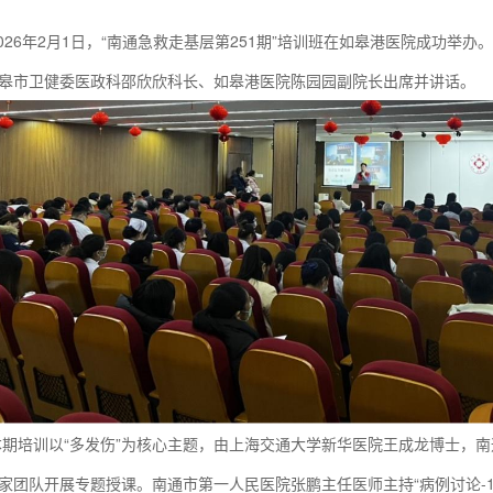
2026年2月1日，“南通急救走基层第251期”培训班在如皋港医院成功
皋市卫健委医政科邵欣欣科长、如皋港医院陈园园副院长出席并讲话。
本期培训以“多发伤”为核心主题，由上海交通大学新华医院王成龙博士，
家团队开展专题授课。南通市第一人民医院张鹏主任医师主持“病例讨论-1