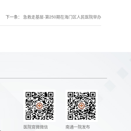
下一条
：
急救走基层-第250期在海门区人民医院举办
医院官微微信
南通一院发布