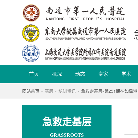
首页
概况
动态
专家
学术
网站首页
-
基层
-
培训资讯
-
急救走基层-第251期在如皋
急救走基层
GRASSROOTS