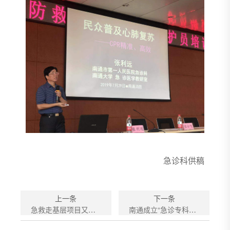
急诊科供稿
上一条
下一条
急救走基层项目又获“省奖”
南通成立“急诊专科联盟”