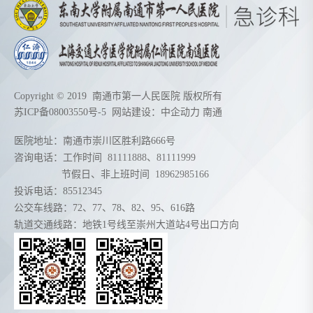
Copyright © 2019 南通市第一人民医院 版权所有
苏ICP备08003550号-5
网站建设：
中企动力
南通
医院地址：南通市崇川区胜利路666号
咨询电话：工作时间
81111888
、
81111999
节假日、非上班时间
18962985166
投诉电话：85512345
公交车线路：72、77、78、82、95、616路
轨道交通线路：地铁1号线至崇州大道站4号出口方向