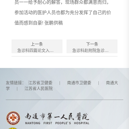
员一一给予耐心的解答，现场群众都满意而归，
参加活动的医护人员也都为充分发挥了自己的价
值而感到自豪! 张鹏供稿
上一条
下一条
急诊科四篇论文入选“省灾难会议”发言
急诊科赴附院急诊参观
友情链接：
江苏省卫健委
|
南通市卫健委
|
南通大
学
|
江苏省人民医院