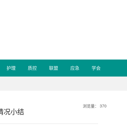
护理
质控
联盟
应急
学会
浏览量
：
370
作情况小结