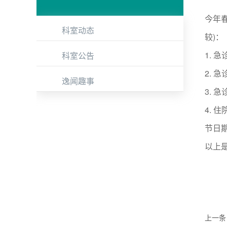
今年春
科室动态
较)：
1. 
科室公告
2. 
逸闻趣事
3. 
4. 住
节日
以上
上一条