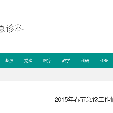
基层
党建
医疗
教学
科研
科普
2015年春节急诊工