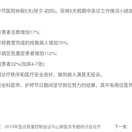
节医院休假5天(除夕-初四)。现将5天假期中急诊工作情况小结如下
急诊患者总数增加17%;
急诊抢救室完成的抢救病人增加70%;
急诊病区危重症患者增加112%;
院患者32%(加床4-7张);
期诊疗秩序和医疗安全良好，做到病人满意无投诉。
是全科医师、护师节日期间坚守岗位努力的结果，其中有两位医师
：
2015年急诊质量控制会议与心肺复苏专题研讨会召开
下一条
：