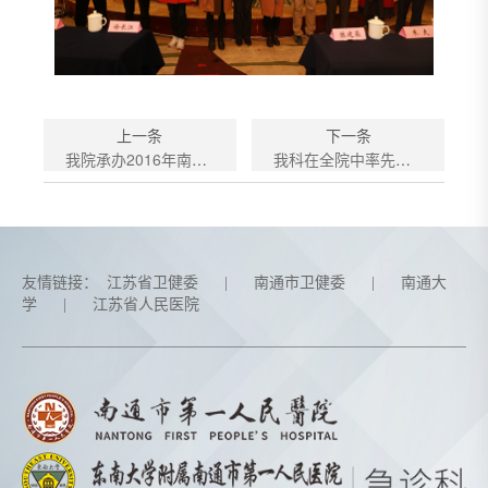
上一条
下一条
我院承办2016年南通、扬州两市急诊医学学术年会圆满成功
我科在全院中率先启动住院医师强化培训
友情链接：
江苏省卫健委
|
南通市卫健委
|
南通大
学
|
江苏省人民医院