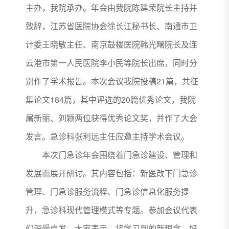
主办，我院承办。年会由我院陈建荣院长主持并
致辞，江苏省医院协会徐长江秘书长、南通市卫
计委王晓敏主任、南京鼓楼医院韩光曙院长及连
云港市第一人民医院李小民等院长出席，同时分
别作了学术报告。本次会议我院投稿21篇，共征
集论文184篇，其中评选的20篇优秀论文，我院
屠新丽、刘颖两位获得优秀论文奖，并作了大会
发言。急诊科张利远主任应邀主持学术会议。
本次门急诊年会围绕着门急诊建设、管理和
发展而展开研讨。其内容包括：新医改下门急诊
管理、门急诊服务流程、门急诊信息化服务提
升，急诊科现代管理模式等专题。参加会议代表
们深受启发，大家表示，将学习到的新理念、好