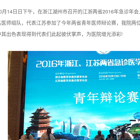
月14日日下午，在浙江湖州市召开的江浙两省2016年急诊年
名医师组队，代表江苏参加了今年两省青年医师辩论赛，我院两
中其出色表现得到代表们此起彼伏掌声，为医院增光添彩!