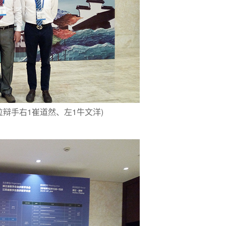
手右1崔道然、左1牛文洋)