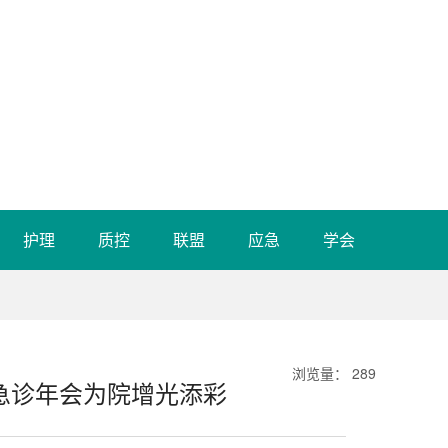
护理
质控
联盟
应急
学会
浏览量
：
289
急诊年会为院增光添彩