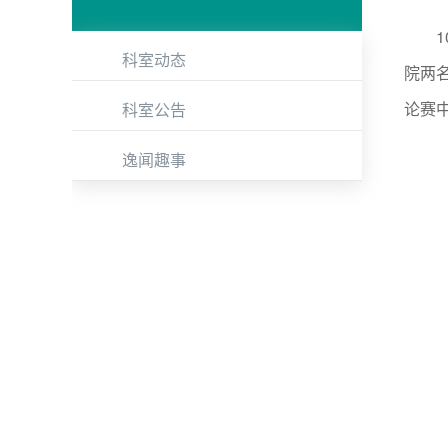
10
科室动态
院两
论赛
科室公告
逸闻趣事