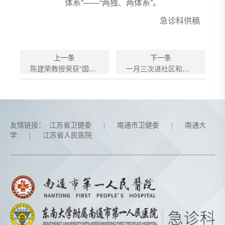
体系”——“两独、两体系”。
急诊科供稿
上一条
下一条
陈建荣教授荣获“国之名医 · 卓越建树”称号
一月三次进社区和学校普及急救知识
友情链接：
江苏省卫健委
|
南通市卫健委
|
南通大
学
|
江苏省人民医院