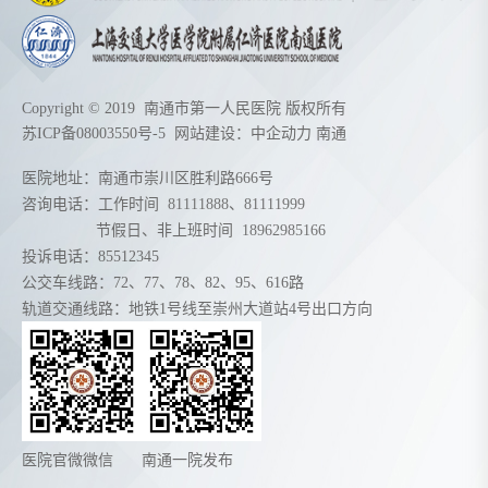
Copyright © 2019 南通市第一人民医院 版权所有
苏ICP备08003550号-5
网站建设：
中企动力
南通
医院地址：南通市崇川区胜利路666号
咨询电话：工作时间
81111888
、
81111999
节假日、非上班时间
18962985166
投诉电话：85512345
公交车线路：72、77、78、82、95、616路
轨道交通线路：地铁1号线至崇州大道站4号出口方向
医院官微微信
南通一院发布