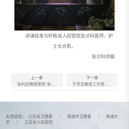
讲课结束与盱眙县人民医院急诊科医师、护
士长合影。
急诊科供稿
上一条
下一条
张利远教授荣获“省第四届百名医德之星”
于学忠教授工作室落户我科
友情链接：
江苏省卫健委
|
南通市卫健委
|
南通大
学
|
江苏省人民医院