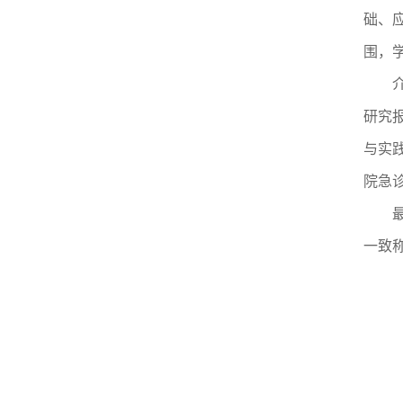
础、
围，
介绍
研究
与实
院急
最后
一致