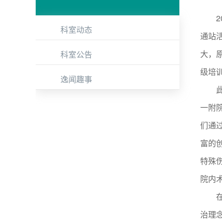
201
科室动态
通站
大，
科室公告
级培
逸闻趣事
此次
一附
们通
富的
特殊
院内
在南
治理