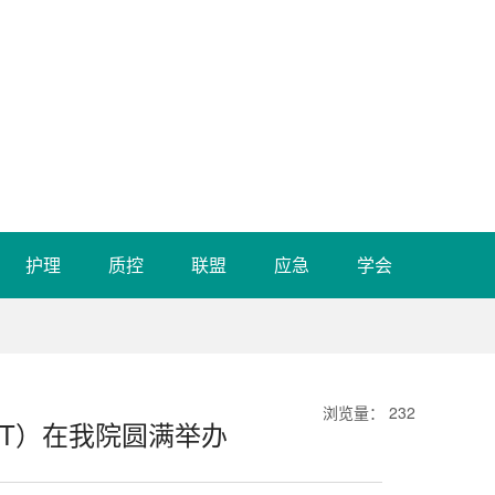
护理
质控
联盟
应急
学会
浏览量
：
232
CT）在我院圆满举办