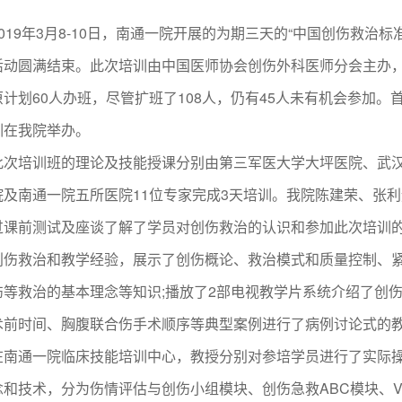
9年3月8-10日，南通一院开展的为期三天的“中国创伤救治标准化培训班”(Chi
活动圆满结束。此次培训由中国医师协会创伤外科医师分会主办
原计划60人办班，尽管扩班了108人，仍有45人未有机会参加
训在我院举办。
培训班的理论及技能授课分别由第三军医大学大坪医院、武汉
院及南通一院五所医院11位专家完成3天培训。我院陈建荣、张
过课前测试及座谈了解了学员对创伤救治的认识和参加此次培训
创伤救治和教学经验，展示了创伤概论、救治模式和质量控制、
伤等救治的基本理念等知识;播放了2部电视教学片系统介绍了创
术前时间、胸腹联合伤手术顺序等典型案例进行了病例讨论式的
通一院临床技能培训中心，教授分别对参培学员进行了实际操
念和技术，分为伤情评估与创伤小组模块、创伤急救ABC模块、