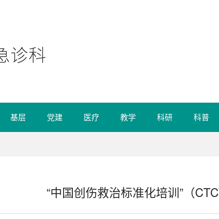
基层
党建
医疗
教学
科研
科普
“中国创伤救治标准化培训”（CT