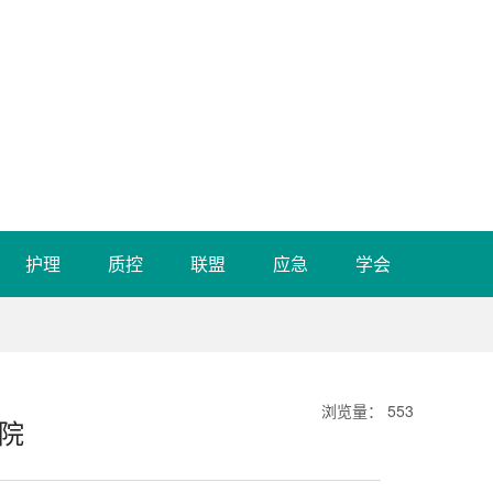
护理
质控
联盟
应急
学会
浏览量
：
553
医院