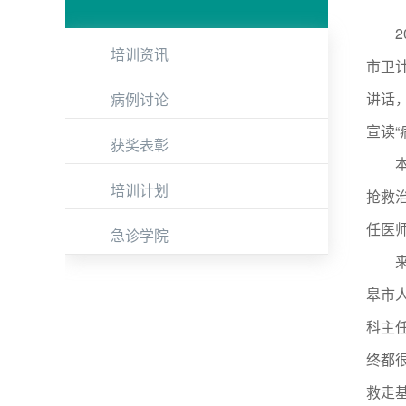
20
培训资讯
市卫
讲话
病例讨论
宣读“
获奖表彰
本次
培训计划
抢救
任医
急诊学院
来自
皋市
科主
终都
救走基