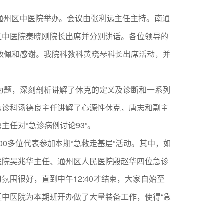
在通州区中医院举办。会议由张利远主任主持。南通
区中医院秦晓刚院长出席并分别讲话。各位领导的
示敬佩和感谢。我院科教科黄晓琴科长出席活动，并
为题，深刻剖析讲解了休克的定义及诊断和一系列
急诊科汤德良主任讲解了心源性休克，唐志和副主
任对“急诊病例讨论93”。
多位代表参加本期“急救走基层”活动。其中，如
医院吴兆华主任、通州区人民医院殷赵华四位急诊
围很好，直到中午12:40才结束，大家自始至
中医院为本期班开办做了大量装备工作，使得“急