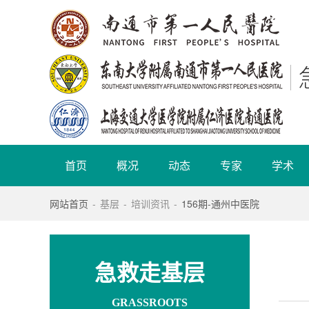
首页
概况
动态
专家
学术
网站首页
-
基层
-
培训资讯
-
156期-通州中医院
急救走基层
GRASSROOTS