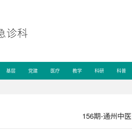
基层
党建
医疗
教学
科研
科普
156期-通州中