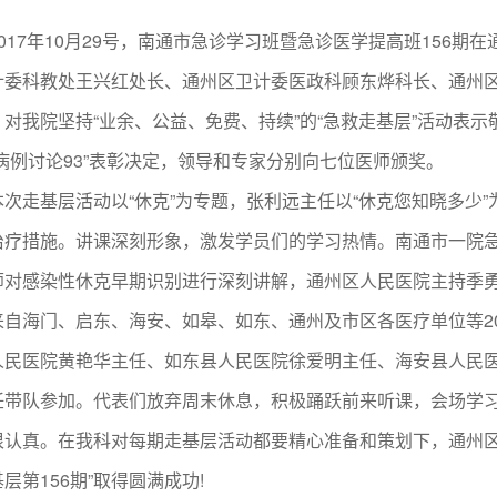
17年10月29号，南通市急诊学习班暨急诊医学提高班156期
计委科教处王兴红处长、通州区卫计委医政科顾东烨科长、通州
，对我院坚持“业余、公益、免费、持续”的“急救走基层”活动表
病例讨论93”表彰决定，领导和专家分别向七位医师颁奖。
走基层活动以“休克”为专题，张利远主任以“休克您知晓多少”
治疗措施。讲课深刻形象，激发学员们的学习热情。南通市一院
师对感染性休克早期识别进行深刻讲解，通州区人民医院主持季勇主
海门、启东、海安、如皋、如东、通州及市区各医疗单位等200
人民医院黄艳华主任、如东县人民医院徐爱明主任、海安县人民
任带队参加。代表们放弃周末休息，积极踊跃前来听课，会场学习氛
很认真。在我科对每期走基层活动都要精心准备和策划下，通州区
层第156期”取得圆满成功!