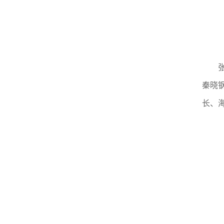
张利
秦晓
长、