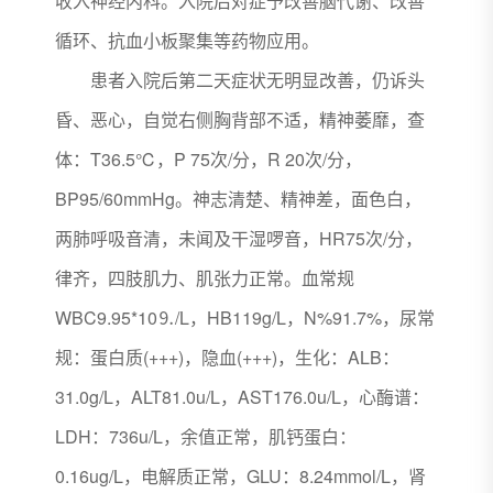
收入神经内科。入院后对症予改善脑代谢、改善
循环、抗血小板聚集等药物应用。
患者入院后第二天症状无明显改善，仍诉头
昏、恶心，自觉右侧胸背部不适，精神萎靡，查
体：T36.5℃，P 75次/分，R 20次/分，
BP95/60mmHg。神志清楚、精神差，面色白，
两肺呼吸音清，未闻及干湿啰音，HR75次/分，
律齐，四肢肌力、肌张力正常。血常规
WBC9.95*10⒐/L，HB119g/L，N%91.7%，尿常
规：蛋白质(+++)，隐血(+++)，生化：ALB：
31.0g/L，ALT81.0u/L，AST176.0u/L，心酶谱：
LDH：736u/L，余值正常，肌钙蛋白：
0.16ug/L，电解质正常，GLU：8.24mmol/L，肾