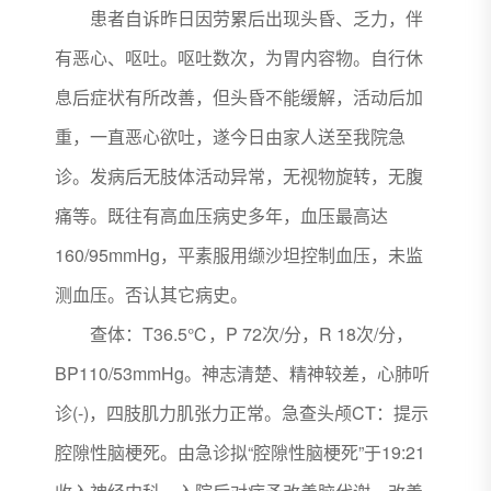
患者自诉昨日因劳累后出现头昏、乏力，伴
有恶心、呕吐。呕吐数次，为胃内容物。自行休
息后症状有所改善，但头昏不能缓解，活动后加
重，一直恶心欲吐，遂今日由家人送至我院急
诊。发病后无肢体活动异常，无视物旋转，无腹
痛等。既往有高血压病史多年，血压最高达
160/95mmHg，平素服用缬沙坦控制血压，未监
测血压。否认其它病史。
查体：T36.5℃，P 72次/分，R 18次/分，
BP110/53mmHg。神志清楚、精神较差，心肺听
诊(-)，四肢肌力肌张力正常。急查头颅CT：提示
腔隙性脑梗死。由急诊拟“腔隙性脑梗死”于19:21