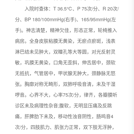
入院时查体：T 36.5℃、P 75次/分、R 20次/
分、BP 180/100mmHg(右手)、165/95mmHg(左
手)。神志清楚，精神欠佳，形态正常，轮椅推入
病房。全身皮肤粘膜无黄染，无瘀点瘀斑，浅表
淋巴结未见肿大，双瞳孔等大等圆，对光反射灵
敏，巩膜无黄染，口角无歪斜，伸舌居中，颈软
无抵抗，气管居中，甲状腺无肿大，颈静脉无怒
张。胸廓对称无畸形，双肺呼吸音清，未及干湿
啰音。心界不大，心率75次/分，律齐，各瓣膜听
诊区未及病理性杂音;腹软，无明显压痛及反跳
痛，肝脾肋下未及，移动性浊音阴性，肠鸣音4
次/分，四肢肌力、肌张力正常，双下肢无浮肿，