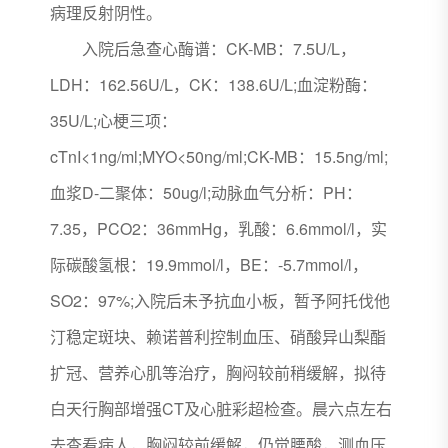
病理反射阴性。
入院后急查心酶谱：CK-MB：7.5U/L，
LDH：162.56U/L，CK：138.6U/L;血淀粉酶：
35U/L;心梗三项：
cTnI<1ng/ml;MYO<50ng/ml;CK-MB：15.5ng/ml;
血浆D-二聚体：50ug/l;动脉血气分析：PH：
7.35，PCO2：36mmHg，乳酸：6.6mmol/l，实
际碳酸氢根：19.9mmol/l，BE：-5.7mmol/l，
SO2：97%;入院后未予抗血小板，暂予阿托伐他
汀稳定斑块、赖诺普利控制血压、硝酸异山梨酯
扩冠、营养心肌等治疗，胸闷较前稍缓解，拟待
白天行胸部增强CT及心脏彩超检查。晨六点左右
去查看病人，胸闷较前缓解，仍觉腰酸，测血压