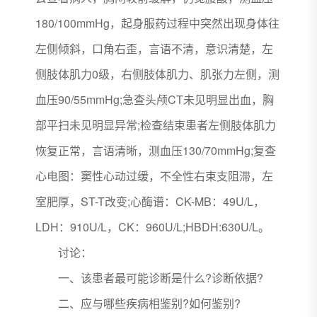
180/100mmHg，起身服药过程中突然出现身体往
左侧倾斜，口角右歪，言语不清，意识清楚，左
侧肢体肌力0级，右侧肢体肌力、肌张力左侧，测
血压90/55mmHg;急查头颅CT未见明显出血，胸
部平扫未见明显异常;检查结束患者左侧肢体肌力
恢复正常，言语清晰，测血压130/70mmHg;复查
心电图：窦性心动过缓，不全性右束支阻滞，左
室肥厚，ST-T改变;心酶谱：CK-MB：49U/L，
LDH：910U/L，CK：960U/L;HBDH:630U/L。
讨论：
一、该患者最可能诊断是什么?诊断依据?
二、应与哪些疾病相鉴别?如何鉴别?