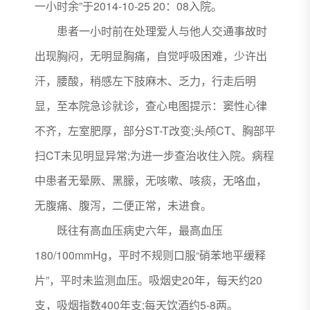
一小时余”于2014-10-25 20：08入院。
患者一小时前在处理爱人与他人交通事故时
出现胸闷，无明显胸痛，自觉呼吸困难，少许出
汗，腰酸，稍感左下肢麻木、乏力，行走后明
显，至本院急诊就诊，查心电图提示：窦性心律
不齐，左室肥厚，部分ST-T改变;头颅CT、胸部平
扫CT未见明显异常;为进一步查治收住入院。病程
中患者无晕厥、黑朦，无咳嗽、咳痰，无咯血，
无腹痛、腹泻，二便正常，未进食。
既往有高血压病史六年，最高血压
180/100mmHg，平时不规则口服“硝苯地平缓释
片”，平时未监测血压。吸烟史20年，每天约20
支，吸烟指数400年支;每天饮酒约5-8两。